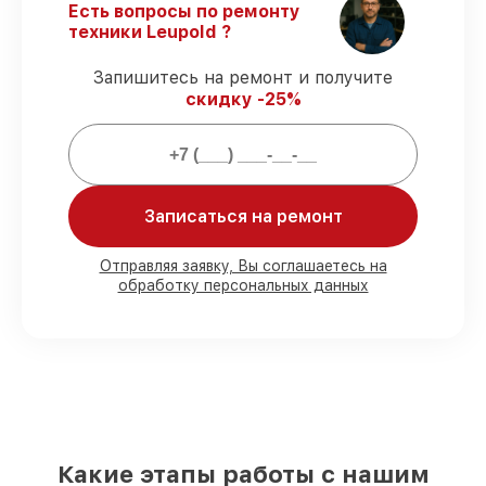
6HD 4-24x52 SF CDS-ZL2 без задержек.
Есть вопросы по ремонту
Поддержка после ремонта
– все
техники Leupold ?
ремонтные услуги и комплектующие
защищены сервисной гарантией.
Запишитесь на ремонт и получите
скидку -25%
Мы гарантируем:
80%
заказов выполняем в вашем
присутствии
Записаться на ремонт
90%
запчастей Leupold есть в наличии в
мастерской или на складе в Москве,
Отправляя заявку, Вы соглашаетесь на
остальные поступают оперативно
обработку персональных данных
Оригинальные комплектующие
Leupold и качественные аналоги
– под
любые запросы
85%
починок исполняются за 1–2 часа,
после приёма оптического прицела
Какие этапы работы с нашим