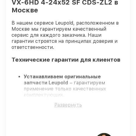
VX-6HD 4-24x52 SF CDS-ZL2 в
Москве
В нашем сервисе Leupold, расположенном в
Москве мы гарантируем качественный
сервис для каждого заказчика. Наши
гарантии строятся на принципах доверия и
ответственности.
Технические гарантии для клиентов
Устанавливаем оригинальные
запчасти Leupold
– гарантируем
применение только качественных
комплектующих.
Сертифицированные мастера
–
Развернуть
проходят строгий отбор, что
подтверждает уровень их
профессионализма.
Всегда выполняем ремонт вовремя
–
ремонт оптического прицела Leupold VX-