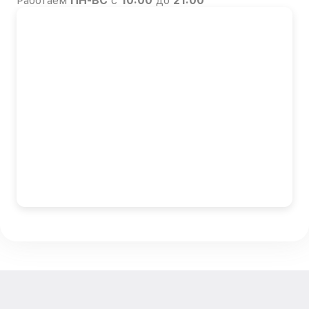
Работаем
ПН-ВС
с
10:00
до
21:00