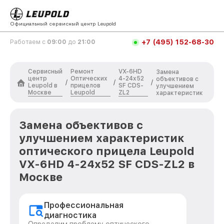
Официальный сервисный центр Leupold
+7 (495) 152-68-30
Работаем с
09:00
до
21:00
Сервисный
Ремонт
VX-6HD
Замена
центр
Оптических
4-24x52
объективов с
/
/
/
Leupold в
прицелов
SF CDS-
улучшением
Москве
Leupold
ZL2
характеристик
Замена объективов с
улучшением характеристик
оптического прицела Leupold
VX-6HD 4-24x52 SF CDS-ZL2 в
Москве
Профессиональная
диагностика