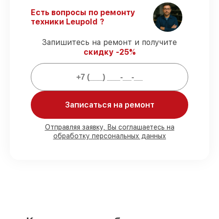
сроки.
Есть вопросы по ремонту
Поддержка после ремонта
– все
техники Leupold ?
ремонтные услуги и комплектующие
защищены официальной гарантией
Запишитесь на ремонт и получите
Leupold.
скидку -25%
Мы гарантируем:
80%
работ проводим в присутствии
Записаться на ремонт
клиента
90%
запчастей Leupold имеются на
Отправляя заявку, Вы соглашаетесь на
складе в Москве, остальные поступают
обработку персональных данных
оперативно
Оригинальные комплектующие
Leupold и качественные аналоги
– для
разного бюджета
85%
работ занимают до 2 часов, при
незамедлительном начале работ