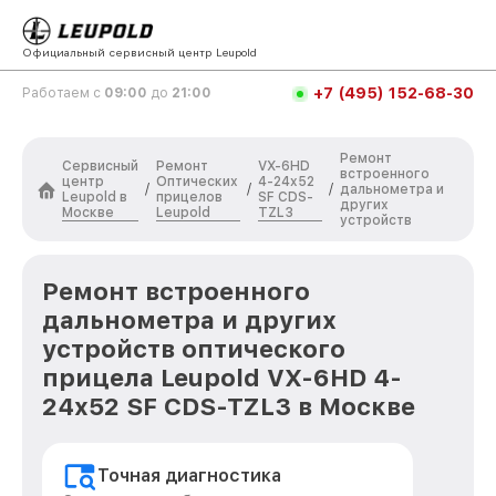
Официальный сервисный центр Leupold
+7 (495) 152-68-30
Работаем с
09:00
до
21:00
Ремонт
Сервисный
Ремонт
VX-6HD
встроенного
центр
Оптических
4-24x52
/
/
/
дальнометра и
Leupold в
прицелов
SF CDS-
других
Москве
Leupold
TZL3
устройств
Ремонт встроенного
дальнометра и других
устройств оптического
прицела Leupold VX-6HD 4-
24x52 SF CDS-TZL3 в Москве
Точная диагностика