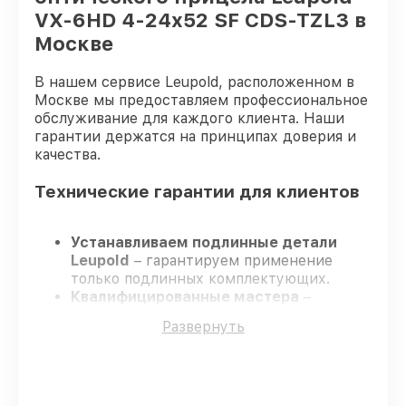
VX-6HD 4-24x52 SF CDS-TZL3 в
Москве
В нашем сервисе Leupold, расположенном в
Москве мы предоставляем профессиональное
обслуживание для каждого клиента. Наши
гарантии держатся на принципах доверия и
качества.
Технические гарантии для клиентов
Устанавливаем подлинные детали
Leupold
– гарантируем применение
только подлинных комплектующих.
Квалифицированные мастера
–
проходят постоянное обучение, что
Развернуть
гарантирует качество выполняемых
работ.
Соблюдаем сроки ремонта
– ремонт
оптического прицела Leupold VX-6HD 4-
24x52 SF CDS-TZL3 в оговоренные