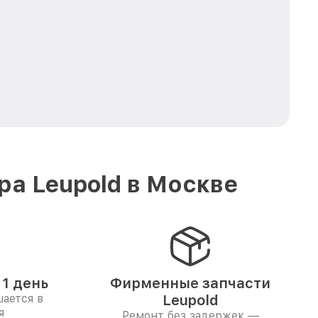
а Leupold в Москве
1 день
Фирменные запчасти
ается в
Leupold
я
Ремонт без задержек —