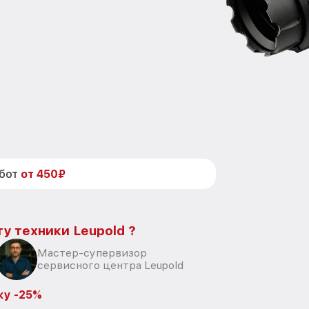
абот
от 450₽
у техники Leupold ?
Мастер-супервизор
сервисного центра Leupold
ку -25%