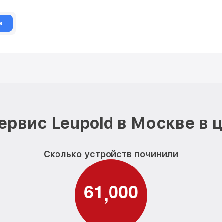
в
ервис Leupold в Москве в 
Сколько устройств починили
6
1
0
0
0
,