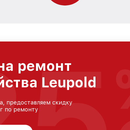
25
на ремонт
йства Leupold
а, предоставляем скидку
уг по ремонту