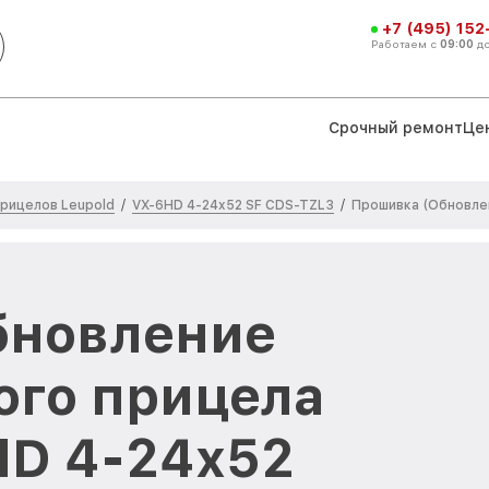
+7 (495) 152
Работаем с
09:00
д
Срочный ремонт
Це
рицелов Leupold
VX-6HD 4-24x52 SF CDS-TZL3
/
/
Прошивка (Обновле
бновление
ого прицела
HD 4-24x52