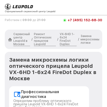
Официальный сервисный центр Leupold
+7 (495) 152-68-30
Работаем с
09:00
до
21:00
Сервисный
Ремонт
VX-6HD 1-
Замена
центр
Оптических
6x24
/
/
/
микросхемы
Leupold в
прицелов
FireDot
логики
Москве
Leupold
Duplex
Замена микросхемы логики
оптического прицела Leupold
VX-6HD 1-6x24 FireDot Duplex в
Москве
Профессиональная
диагностика
Определим проблему оптического
прицела Leupold VX-6HD 1-6x24 FireDot