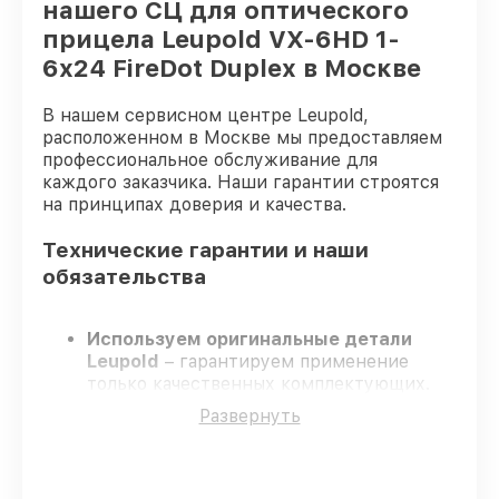
нашего СЦ для оптического
прицела Leupold VX-6HD 1-
6x24 FireDot Duplex в Москве
В нашем сервисном центре Leupold,
расположенном в Москве мы предоставляем
профессиональное обслуживание для
каждого заказчика. Наши гарантии строятся
на принципах доверия и качества.
Технические гарантии и наши
обязательства
Используем оригинальные детали
Leupold
– гарантируем применение
только качественных комплектующих.
Квалифицированные специалисты
–
Развернуть
проходят жёсткий контроль знаний и
навыков, что подтверждает уровень их
профессионализма.
Соблюдаем сроки ремонта
– ремонт