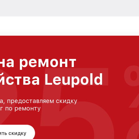
25
на ремонт
йства Leupold
а, предоставляем скидку
уг по ремонту
ить скидку