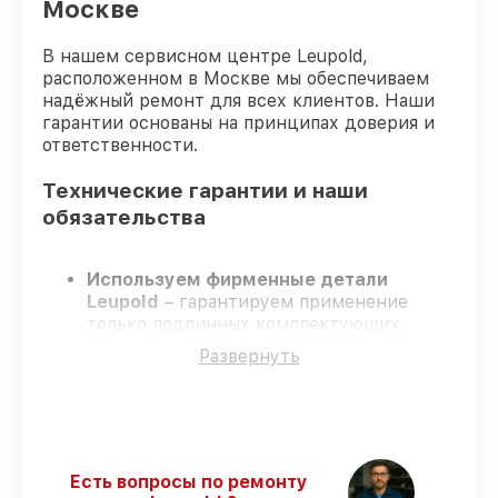
Москве
В нашем сервисном центре Leupold,
расположенном в Москве мы обеспечиваем
надёжный ремонт для всех клиентов. Наши
гарантии основаны на принципах доверия и
ответственности.
Технические гарантии и наши
обязательства
Используем фирменные детали
Leupold
– гарантируем применение
только подлинных комплектующих.
Квалифицированные инженеры
–
Развернуть
проходят жёсткий контроль знаний и
навыков, что обеспечивает надёжную
работу устройства после ремонта.
Всегда выполняем ремонт вовремя
–
ремонт оптического прицела Leupold VX-
5HD 3-15x56 CDS-ZL2 в оговоренные
Есть вопросы по ремонту