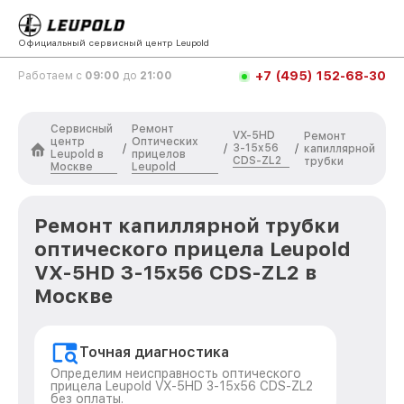
Официальный сервисный центр Leupold
+7 (495) 152-68-30
Работаем с
09:00
до
21:00
Сервисный
Ремонт
VX-5HD
Ремонт
центр
Оптических
3-15x56
/
/
/
капиллярной
Leupold в
прицелов
CDS-ZL2
трубки
Москве
Leupold
Ремонт капиллярной трубки
оптического прицела Leupold
VX-5HD 3-15x56 CDS-ZL2 в
Москве
Точная диагностика
Определим неисправность оптического
прицела Leupold VX-5HD 3-15x56 CDS-ZL2
без оплаты.