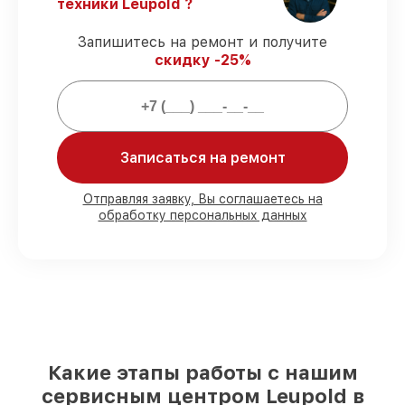
сроки.
техники Leupold ?
Гарантийное сопровождение
– все
ремонтные услуги и комплектующие
Запишитесь на ремонт и получите
защищены гарантийной поддержкой до
скидку -25%
3 лет.
Мы гарантируем:
Записаться на ремонт
80%
работ выполняем в вашем
присутствии
Отправляя заявку, Вы соглашаетесь на
90%
комплектующих Leupold готовы к
обработку персональных данных
установке в Москве, остальные
доставляются быстро
Подлинные запчасти Leupold и
надёжные аналоги
– под любые запросы
85%
работ занимают до 2 часов, при
незамедлительном начале работ
Какие этапы работы с нашим
сервисным центром Leupold в