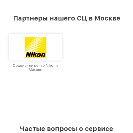
стремимся к тому, чтобы каждый клиент был
удовлетворен скоростью и качеством
предоставляемых услуг. Наша цель — стать
Партнеры нашего СЦ в Москве
лучшим сервисным центром Leupold в городе
Москве, постоянно повышая уровень доверия
и лояльности наших клиентов.
Сервисный центр Nikon в
Москве
Частые вопросы о сервисе