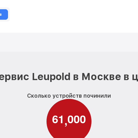
в
ервис Leupold в Москве в 
Сколько устройств починили
6
1
0
0
0
,