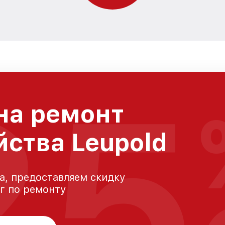
25
на ремонт
йства Leupold
а, предоставляем скидку
уг по ремонту