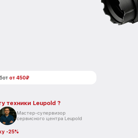
абот
от 450₽
у техники Leupold ?
Мастер-супервизор
сервисного центра Leupold
ку -25%