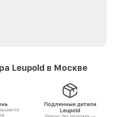
а Leupold в Москве
ень
Подлинные детали
вершается
Leupold
ов
Ремонт без задержек —