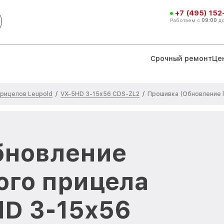
+7 (495) 152
Работаем с
09:00
д
Срочный ремонт
Це
рицелов Leupold
VX-5HD 3-15x56 CDS-ZL2
/
/
Прошивка (Обновление 
бновление
ого прицела
HD 3-15x56