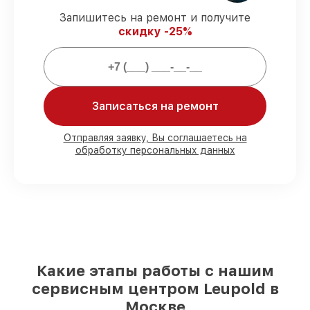
Запишитесь на ремонт и получите
скидку -25%
Мы гарантируем:
80%
заказов проводим с возможностью
личного присутствия владельца
90%
деталей Leupold есть в наличии в
Записаться на ремонт
мастерской или на складе в Москве,
остальные доставляются быстро
Отправляя заявку, Вы соглашаетесь на
Подлинные запчасти Leupold и
обработку персональных данных
надёжные аналоги
– для разного
бюджета
85%
починок выполняются в тот же день,
если мастер приступает к ремонту сразу
Какие этапы работы с нашим
сервисным центром Leupold в
Москве