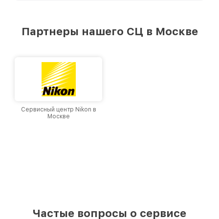
стремимся к тому, чтобы каждый клиент был
удовлетворен скоростью и качеством
предоставляемых услуг. Наша цель — стать
Партнеры нашего СЦ в Москве
лучшим сервисным центром Leupold в городе
Москве, постоянно повышая уровень доверия
и лояльности наших клиентов.
Сервисный центр Nikon в
Москве
Частые вопросы о сервисе