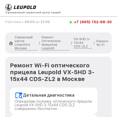
Официальный сервисный центр Leupold
+7 (495) 152-68-30
Работаем с
09:00
до
21:00
Сервисный
Ремонт
VX-5HD 3-
центр
Оптических
Ремонт
15x44
/
/
/
Leupold в
прицелов
Wi-Fi
CDS-ZL2
Москве
Leupold
Ремонт Wi-Fi оптического
прицела Leupold VX-5HD 3-
15x44 CDS-ZL2 в Москве
Детальная диагностика
Определим поломку оптического прицела
Leupold VX-5HD 3-15x44 CDS-ZL2
совершенно бесплатно.