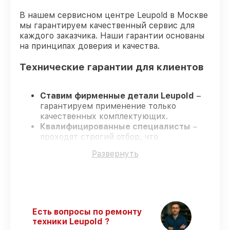
В нашем сервисном центре Leupold в Москве
мы гарантируем качественный сервис для
каждого заказчика. Наши гарантии основаны
на принципах доверия и качества.
Технические гарантии для клиентов
Ставим фирменные детали Leupold
–
гарантируем применение только
качественных комплектующих.
Квалифицированные специалисты
–
проходят строгий отбор, что
подтверждает уровень их
Развернуть
профессионализма.
Всегда выполняем ремонт вовремя
–
ремонт оптического прицела Leupold VX-
5HD 3-15x44 CDS-ZL2 строго по
договоренности.
Гарантийное сопровождение
– все
Есть вопросы по ремонту
работы и запчасти защищены
техники Leupold ?
гарантийной поддержкой до 3 лет.