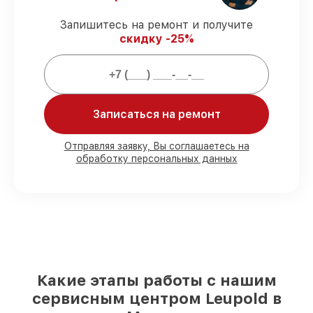
Запишитесь на ремонт и получите
Мы гарантируем:
скидку -25%
80%
заказов проводим с возможностью
личного присутствия владельца
90%
запчастей Leupold готовы к
установке в Москве, остальные
Записаться на ремонт
поступают оперативно
Подлинные запчасти Leupold и
Отправляя заявку, Вы соглашаетесь на
надёжные аналоги
– под любые запросы
обработку персональных данных
85%
починок занимают до 2 часов, при
незамедлительном начале работ
Какие этапы работы с нашим
сервисным центром Leupold в