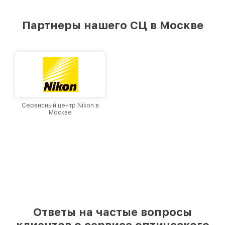
удовлетворен скоростью и качеством
предоставляемых услуг. Наша цель — стать
Партнеры нашего СЦ в Москве
лучшим сервисным центром Leupold в городе
Москве, постоянно повышая уровень доверия
и лояльности наших клиентов.
Сервисный центр Nikon в
Москве
Ответы на частые вопросы
клиентов о сервисе оптического