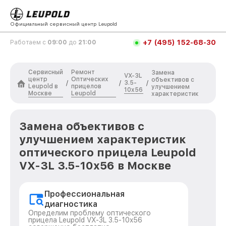
Официальный сервисный центр Leupold
+7 (495) 152-68-30
Работаем с
09:00
до
21:00
Сервисный
Ремонт
Замена
VX-3L
центр
Оптических
объективов с
3.5-
/
/
/
Leupold в
прицелов
улучшением
10x56
Москве
Leupold
характеристик
Замена объективов с
улучшением характеристик
оптического прицела Leupold
VX-3L 3.5-10x56 в Москве
Профессиональная
диагностика
Определим проблему оптического
прицела Leupold VX-3L 3.5-10x56