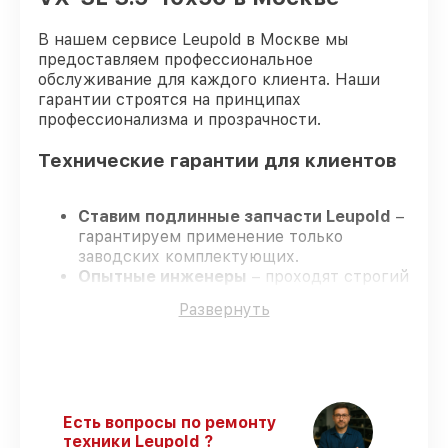
В нашем сервисе Leupold в Москве мы
предоставляем профессиональное
обслуживание для каждого клиента. Наши
гарантии строятся на принципах
профессионализма и прозрачности.
Технические гарантии для клиентов
Ставим подлинные запчасти Leupold
–
гарантируем применение только
заводских комплектующих.
Опытные инженеры
– проходят строгий
отбор, что гарантирует качество
Развернуть
выполняемых работ.
Всегда выполняем ремонт вовремя
–
ремонт оптического прицела Leupold VX-
3L 3.5-10x56 в оговоренные сроки.
Гарантийное сопровождение
– все все
виды ремонта защищены сервисной
Есть вопросы по ремонту
гарантией.
техники Leupold ?