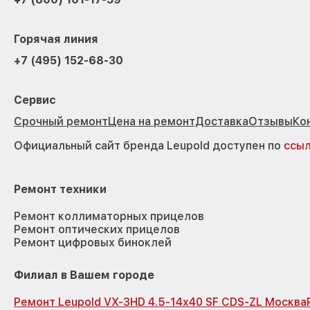
Горячая линия
+7 (495) 152-68-30
Сервис
Срочный ремонт
Цена на ремонт
Доставка
Отзывы
Ко
Официальный сайт бренда Leupold доступен по
ссы
Ремонт техники
Ремонт коллиматорных прицелов
Ремонт оптических прицелов
Ремонт цифровых биноклей
Филиал в Вашем городе
Ремонт Leupold VX-3HD 4.5-14x40 SF CDS-ZL Москва