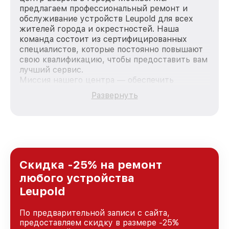
предлагаем профессиональный ремонт и
обслуживание устройств Leupold для всех
жителей города и окрестностей. Наша
команда состоит из сертифицированных
специалистов, которые постоянно повышают
свою квалификацию, чтобы предоставить вам
лучший сервис.
Миссия нашего центра — обеспечить
качественный и доступный ремонт для
Развернуть
каждого пользователя продукции Leupold, вне
зависимости от сложности поломки. Мы
стремимся к тому, чтобы каждый клиент был
удовлетворен скоростью и качеством
предоставляемых услуг. Наша цель — стать
лучшим сервисным центром Leupold в городе
Москве, постоянно повышая уровень доверия
Скидка -25% на ремонт
и лояльности наших клиентов.
любого устройства
Leupold
По предварительной записи с сайта,
предоставляем скидку в размере -25%