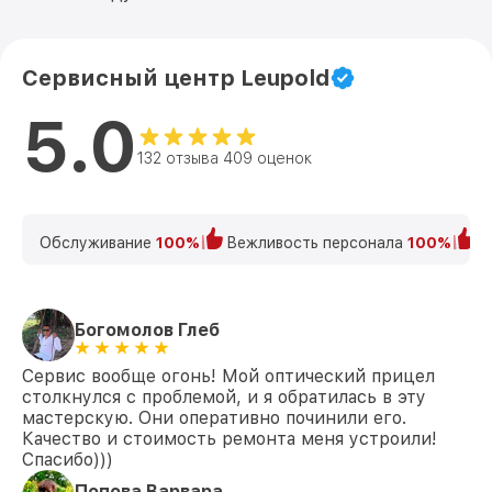
VX-3HD 4.5-14x40 SF CDS-ZL Leupold
Ремонт платы управления
(восстановление) VX-3HD 4.5-14x40 SF
от 750₽
Сервисный центр Leupold
CDS-ZL Leupold
5.0
Прошивка (Обновление ПО) VX-3HD 4.5-
от 450₽
14x40 SF CDS-ZL Leupold
132 отзыва 409 оценок
Обслуживание
100%
Вежливость персонала
100%
К
Богомолов Глеб
Сервис вообще огонь! Мой оптический прицел
столкнулся с проблемой, и я обратилась в эту
мастерскую. Они оперативно починили его.
Качество и стоимость ремонта меня устроили!
Спасибо)))
Попова Варвара