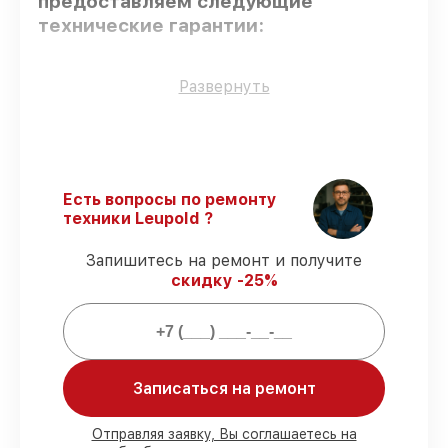
предоставляем следующие
технические гарантии:
Использование оригинальных
Развернуть
запчастей
– только подлинные
комплектующие.
Опытные мастера
– мастера проходят
строгий отбор и регулярное обучение.
Точное соблюдение сроков
–
Есть вопросы по ремонту
восстановление оптического прицела
техники Leupold ?
VX-3HD 4.5-14x40 SF CDS-ZL
выполняется строго в оговоренные
Запишитесь на ремонт и получите
сроки.
скидку -25%
Подтвержденная гарантия
–
обслуживаем оптических прицелов
всегда со строгим соблюдением
гарантийных обязательств.
Записаться на ремонт
Мы гарантируем:
Отправляя заявку, Вы соглашаетесь на