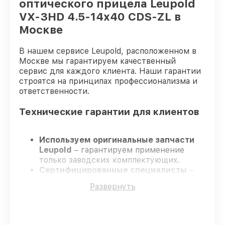
оптического прицела Leupold
VX-3HD 4.5-14x40 CDS-ZL в
Москве
В нашем сервисе Leupold, расположенном в
Москве мы гарантируем качественный
сервис для каждого клиента. Наши гарантии
строятся на принципах профессионализма и
ответственности.
Технические гарантии для клиентов
Используем оригинальные запчасти
Leupold
– гарантируем применение
только заводских комплектующих.
Сертифицированные специалисты
–
проходят жёсткий контроль знаний и
Развернуть
навыков, что обеспечивает надёжную
работу устройства после ремонта.
Всегда выполняем ремонт вовремя
–
ремонт оптического прицела Leupold VX-