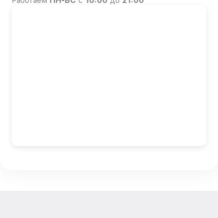
Работаем
ПН-ВС
с
10:00
до
21:00