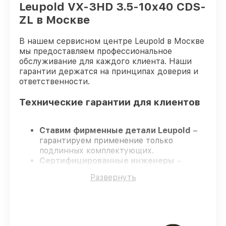
Leupold VX-3HD 3.5-10x40 CDS-
ZL в Москве
В нашем сервисном центре Leupold в Москве
мы предоставляем профессиональное
обслуживание для каждого клиента. Наши
гарантии держатся на принципах доверия и
ответственности.
Технические гарантии для клиентов
Ставим фирменные детали Leupold
–
гарантируем применение только
подлинных комплектующих.
Сертифицированные инженеры
–
проходят постоянное обучение, что
Развернуть
гарантирует качество выполняемых
работ.
Соблюдаем сроки ремонта
– ремонт
оптического прицела Leupold VX-3HD
3.5-10x40 CDS-ZL в оговоренные сроки.