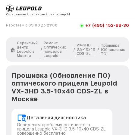
Официальный сервисный центр Leupold
+7 (495) 152-68-30
Работаем с
09:00
до
21:00
Сервисный
Ремонт
VX-3HD
Прошивка
центр
Оптических
3.5-10x40
/
/
/
(Обновление
Leupold в
прицелов
CDS-ZL
ПО)
Москве
Leupold
Прошивка (Обновление ПО)
оптического прицела Leupold
VX-3HD 3.5-10x40 CDS-ZL в
Москве
Детальная диагностика
Определим проблему оптического
прицела Leupold VX-3HD 3.5-10x40 CDS-ZL
совершенно бесплатно.