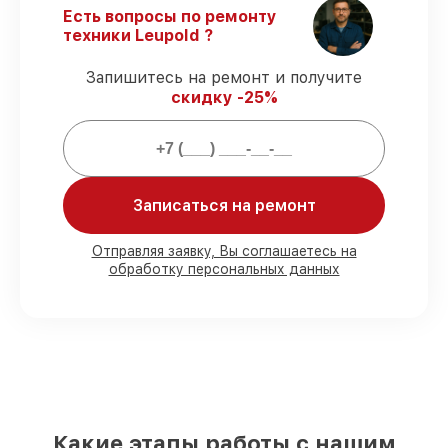
Гарантийное сопровождение
– все все
Есть вопросы по ремонту
виды ремонта защищены гарантийной
техники Leupold ?
поддержкой до 3 лет.
Запишитесь на ремонт и получите
скидку -25%
Мы гарантируем:
80%
работ закрываем в присутствии
клиента
90%
комплектующих Leupold готовы к
Записаться на ремонт
установке в Москве, остальные
доставляются быстро
Отправляя заявку, Вы соглашаетесь на
Фирменные детали Leupold и
обработку персональных данных
проверенные реплики
– для разного
бюджета
85%
починок занимают до 2 часов, при
незамедлительном начале работ
Какие этапы работы с нашим