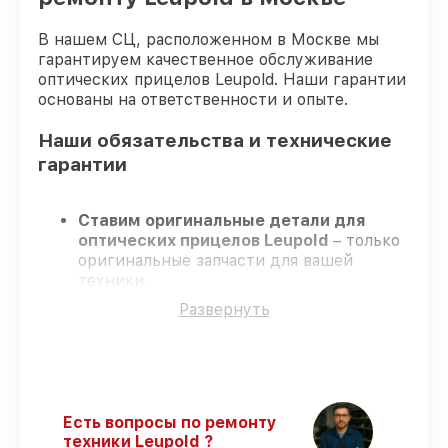
В нашем СЦ, расположенном в Москве мы
гарантируем качественное обслуживание
оптических прицелов Leupold. Наши гарантии
основаны на ответственности и опыте.
Наши обязательства и технические
гарантии
Ставим оригинальные детали для
оптических прицелов Leupold
– только
оригинальные запчасти для вашей
техники.
Сертифицированные инженеры
–
Развернуть
проходят строгий отбор, что
подтверждает качество и надёжность
ремонта.
Работаем строго в установленных
заранее временных рамках
– ремонт
оптических прицелов Leupold в
Есть вопросы по ремонту
оговоренные сроки.
техники Leupold ?